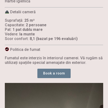
Hârtie igienică
Detalii cameră
Suprafață:
25 m²
Capacitate:
2 persoane
Pat:
1 pat dublu mare
Vedere:
la munte
Scor confort:
8,1 (bazat pe 196 evaluări)
Politica de fumat
Fumatul este interzis în interiorul camerei. Vă rugăm să
utilizați spațiile special amenajate din exterior.
Book a room