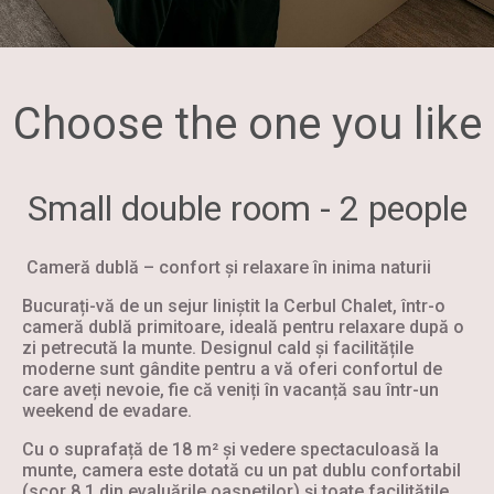
Choose the one you like
Small double room - 2 people
Cameră dublă – confort și relaxare în inima naturii
Bucurați-vă de un sejur liniștit la Cerbul Chalet, într-o
cameră dublă primitoare, ideală pentru relaxare după o
zi petrecută la munte. Designul cald și facilitățile
moderne sunt gândite pentru a vă oferi confortul de
care aveți nevoie, fie că veniți în vacanță sau într-un
weekend de evadare.
Cu o suprafață de 18 m² și vedere spectaculoasă la
munte, camera este dotată cu un pat dublu confortabil
(scor 8,1 din evaluările oaspeților) și toate facilitățile